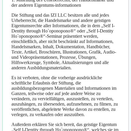
der anderen Eigentums-informationen
Die Stiftung und das IZI LLC besitzen alle und jedes
Urheberrecht, die Handelsmarke und andere geistigen
Eigentumsrechte aller Informationen, die in dem „Self I-
Dentity through Ho`oponopono®“ oder „Self I-Dentity
Ho`oponopono®“-Seminar präsentiert werden,
einschließlich, aber nicht beschränkt auf Informationen,
Handelsmarken, Inhalt, Dokumentation, Handbücher,
Texte, Artikel, Broschüren, Illustrationen, Grafik, Audio-
und Videopräsentationen, Prozesse, Übungen,
Hilfswerkzeuge, Symbole, Aktualisierungen und alle
anderen Ausbildungsmaterialien.
Es ist verboten, ohne die vorherige ausdrückliche
schriftliche Erlaubnis der Stiftung, die
ausbildungsbezogenen Materialien und Informationen im
Ganzen, teilweise oder auf jede andere Weise zu
verändern, zu vervielfältigen, auszustellen, zu verteilen,
auszuhängen, zu übersenden, aufzunehmen, zu filmen, zu
veröffentlichen, abgeleitete Werke davon zu erstellen, zu
verlegen, zu verkaufen oder auszuüben.
Außerdem erklären Sie sich bereit, das geistige Eigentum
„Self I-Dentity through Ho`oponopono®“, welches sie im